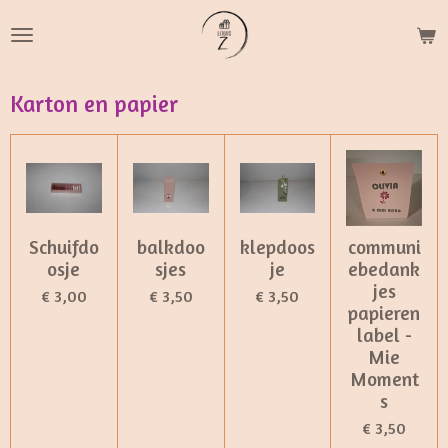
Ga
direct
naar
de
Karton en papier
hoofdinhoud
Schuifdo
balkdoo
klepdoos
communi
osje
sjes
je
ebedank
jes
€ 3,00
€ 3,50
€ 3,50
papieren
label -
Mie
Moment
s
€ 3,50