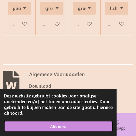
Bekijk details
Bekijk details
Bekijk details
Bekijk details
Algemene Voorwaarden
Download
Deze website gebruikt cookies voor analyse-
© 2024 - 2026 Louis Z.
doeleinden en/of het tonen van advertenties. Door
Powered by
JouwWeb
gebruik te blijven maken van de site gaat u hiermee
akkoord.
Akkoord
E-mailadres
Kaart
Facebook
WhatsApp