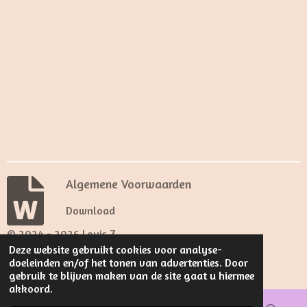
Algemene Voorwaarden
Download
© 2024 - 2026 Louis Z.
Deze website gebruikt cookies voor analyse-
Powered by
JouwWeb
doeleinden en/of het tonen van advertenties. Door
gebruik te blijven maken van de site gaat u hiermee
akkoord.