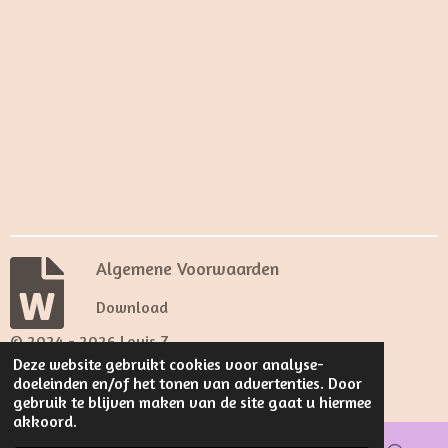
e
e
h
e
l
e
a
l
e
l
r
e
n
e
n
Algemene Voorwaarden
Download
© 2024 - 2026 Louis Z.
Deze website gebruikt cookies voor analyse-
Powered by
JouwWeb
doeleinden en/of het tonen van advertenties. Door
gebruik te blijven maken van de site gaat u hiermee
akkoord.