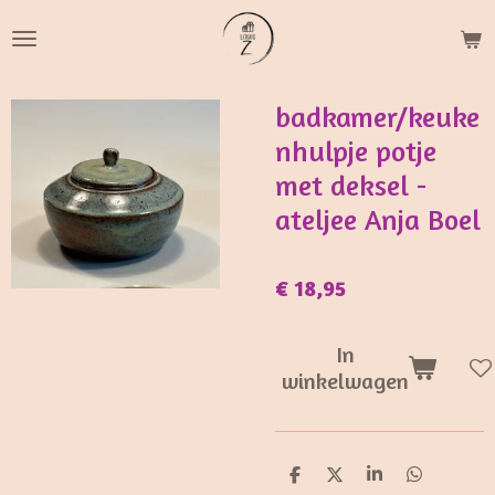
Ga
direct
naar
de
badkamer/keuke
hoofdinhoud
nhulpje potje
met deksel -
ateljee Anja Boel
€ 18,95
In
winkelwagen
D
D
S
D