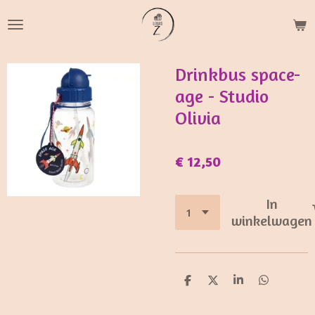
Ga
direct
naar
de
Drinkbus space-
hoofdinhoud
age - Studio
Olivia
€ 12,50
In
winkelwagen
D
D
S
D
e
e
h
e
l
e
a
l