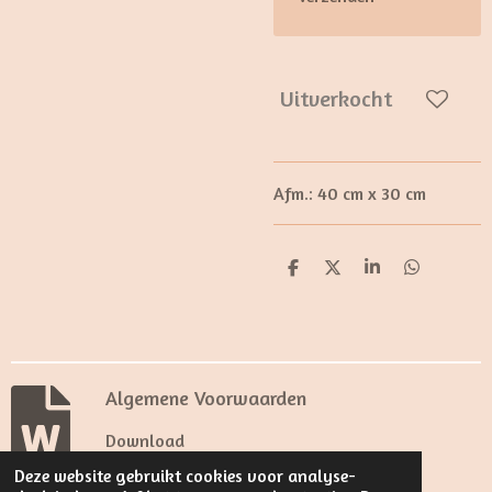
Uitverkocht
Afm.: 40 cm x 30 cm
D
D
S
D
e
e
h
e
l
e
a
l
e
l
r
e
n
e
n
Algemene Voorwaarden
Download
Deze website gebruikt cookies voor analyse-
© 2024 - 2026 Louis Z.