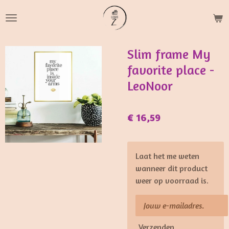
Ga
direct
naar
de
Slim frame My
hoofdinhoud
favorite place -
LeoNoor
€ 16,59
Laat het me weten
wanneer dit product
weer op voorraad is.
Verzenden