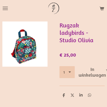
Ga
direct
naar
de
Rugzak
hoofdinhoud
ladybirds -
Studio Olivia
€ 25,00
In
winkelwagen
D
D
S
D
e
e
h
e
l
e
a
l