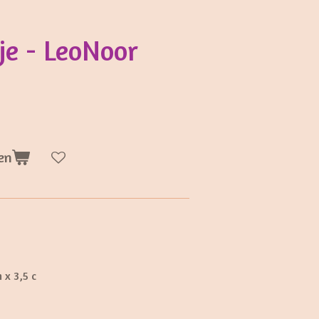
je - LeoNoor
en
 x 3,5 c