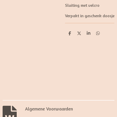
Sluiting met velcro
Verpakt in geschenk doosje
D
D
S
D
e
e
h
e
l
e
a
l
e
l
r
e
n
e
n
Algemene Voorwaarden