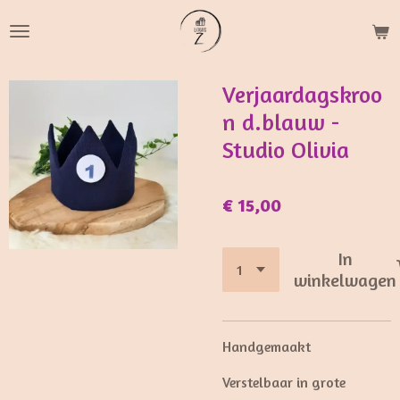
Ga
direct
naar
de
Verjaardagskroo
hoofdinhoud
n d.blauw -
Studio Olivia
€ 15,00
In
winkelwagen
Handgemaakt
Verstelbaar in grote