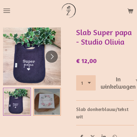
Ga
direct
naar
de
Slab Super papa
hoofdinhoud
- Studio Olivia
€ 12,00
In
winkelwagen
Slab donkerblauw/tekst
wit