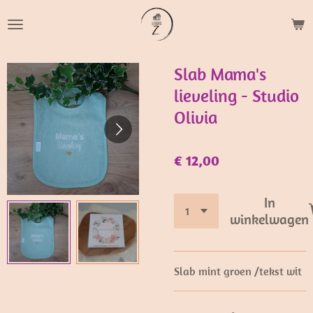
Ga
direct
naar
de
Slab Mama's
hoofdinhoud
lieveling - Studio
Olivia
€ 12,00
In
winkelwagen
Slab mint groen /tekst wit