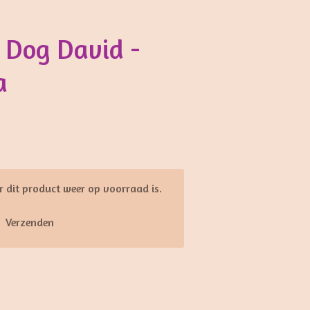
 Dog David -
a
 dit product weer op voorraad is.
Verzenden