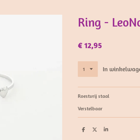
Ring - LeoN
€ 12,95
In winkelwag
Roestvrij staal
Verstelbaar
D
D
S
e
e
h