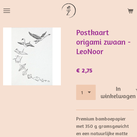
Ga
direct
naar
de
Postkaart
hoofdinhoud
origami zwaan -
LeoNoor
€ 2,75
In
winkelwagen
Premium bamboepapier
met 350 g gramsgewicht
en een natuurlijke matte