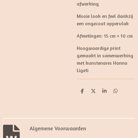
afwerking
Mooie look en feel dankzij
een ongecoat oppervlak
Afmetingen: 15 cm × 10 cm
Hoogwaardige print
gemaakt in samenwerking
met kunstenares Hanna
Ligeti
D
D
S
D
e
e
h
e
l
e
a
l
e
l
r
e
n
e
n
Algemene Voorwaarden