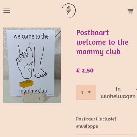
Ga
direct
naar
de
Postkaart
hoofdinhoud
welcome to the
mommy club
€ 2,50
In
winkelwagen
Postkaart inclusief
enveloppe