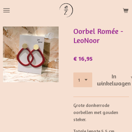
Ga
direct
naar
de
Oorbel Romée -
hoofdinhoud
LeoNoor
€ 16,95
In
winkelwagen
Grote donkerrode
oorbellen met gouden
steker.
Totale lengte 5,5 cm