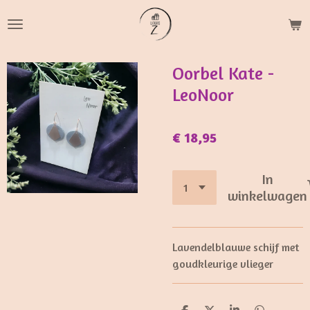
Ga
direct
naar
de
Oorbel Kate -
hoofdinhoud
LeoNoor
€ 18,95
In
winkelwagen
Lavendelblauwe schijf met
goudkleurige vlieger