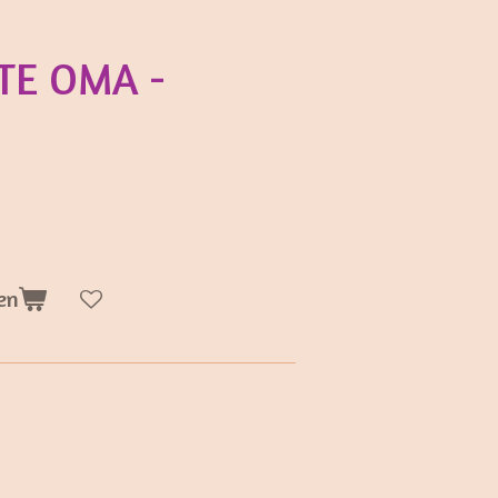
STE OMA -
en