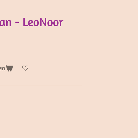
an - LeoNoor
en