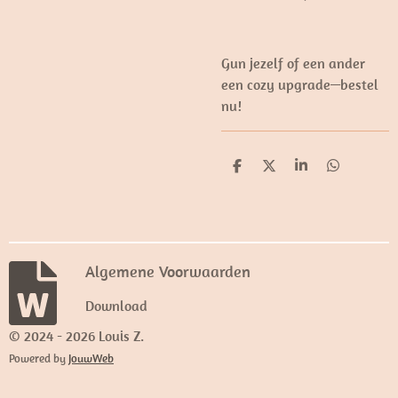
Gun jezelf of een ander
een cozy upgrade—bestel
nu!
D
D
S
D
e
e
h
e
l
e
a
l
e
l
r
e
n
e
n
Algemene Voorwaarden
Download
© 2024 - 2026 Louis Z.
Powered by
JouwWeb