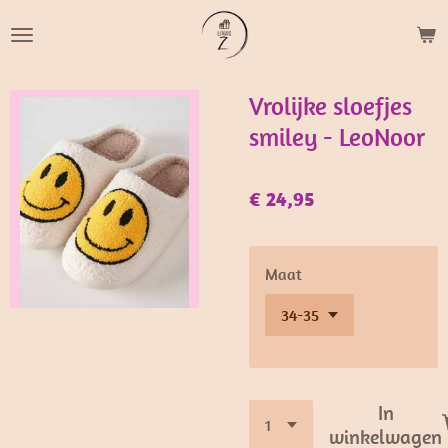
Ga
direct
naar
de
Vrolijke sloefjes
hoofdinhoud
smiley - LeoNoor
€ 24,95
Maat
In
winkelwagen