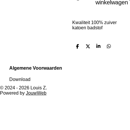
winkelwagen
Kwaliteit 100% zuiver
katoen badstof
D
D
S
D
e
e
h
e
l
e
a
l
e
l
r
e
n
e
n
Algemene Voorwaarden
Download
© 2024 - 2026 Louis Z.
Powered by
JouwWeb