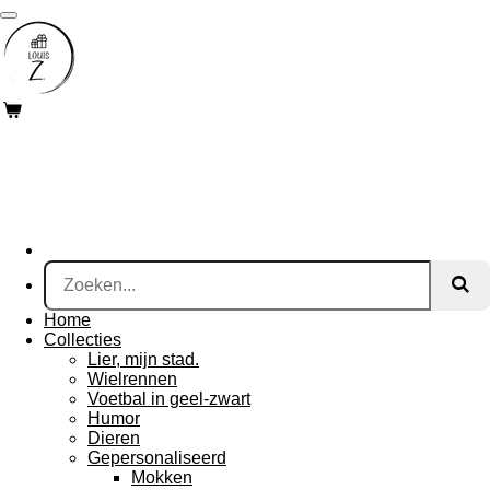
Ga
direct
naar
de
hoofdinhoud
Home
Collecties
Lier, mijn stad.
Wielrennen
Voetbal in geel-zwart
Humor
Dieren
Gepersonaliseerd
Mokken