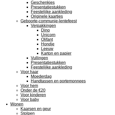
Geschenkjes
Presentatiestukken
Feestelijke aankleding
Originele kaartjes
Geboorte-communie-lentefeest
Verpakkingen
Dino
Unicorn
Olifant
Hondje
Leeuw
Karton en papier
Vullingen
Presentatiestukken
Feestelijke aankleding
Voor haar
Moederdag
Handtassen en portemonnees
Voor hem
Onder de €20
Voor kinderen
Voor baby
Wonen
Kaarsen en geur
Stolpen