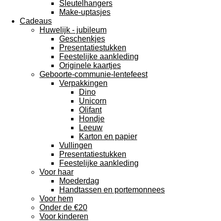
Sleutelhangers
Make-uptasjes
Cadeaus
Huwelijk - jubileum
Geschenkjes
Presentatiestukken
Feestelijke aankleding
Originele kaartjes
Geboorte-communie-lentefeest
Verpakkingen
Dino
Unicorn
Olifant
Hondje
Leeuw
Karton en papier
Vullingen
Presentatiestukken
Feestelijke aankleding
Voor haar
Moederdag
Handtassen en portemonnees
Voor hem
Onder de €20
Voor kinderen