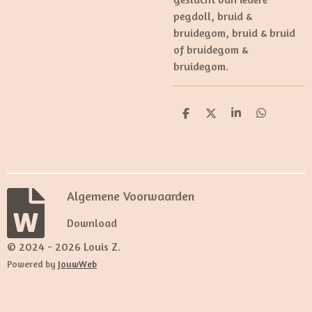
pegdoll, bruid &
bruidegom, bruid & bruid
of bruidegom &
bruidegom.
D
D
S
D
e
e
h
e
l
e
a
l
e
l
r
e
n
e
n
Algemene Voorwaarden
Download
© 2024 - 2026 Louis Z.
Powered by
JouwWeb