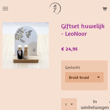
Ga
direct
naar
de
Giftset huwelijk
hoofdinhoud
- LeoNoor
€ 24,95
Geslacht
In
winkelwagen