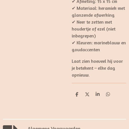
✔ Afmeting: 15 x 15 cm
✔ Materiaal: keramiek met
glanzende afwerking
✔ Neer te zetten met
houdertje of ezel (niet
inbegrepen)
✔ Kleuren: marineblauw en
goudaccenten
Laat zien hoeveel hij voor
je betekent – elke dag
opnieuw.
D
D
S
D
e
e
h
e
l
e
a
l
e
l
r
e
n
e
n
Algemene Voorwaarden