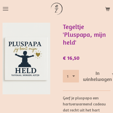
Ga
direct
naar
de
Tegeltje
hoofdinhoud
'Pluspapa, mijn
held'
€ 16,50
In
winkelwagen
Geef je pluspapa een
hartverwarmend cadeau
dat recht uit het hart