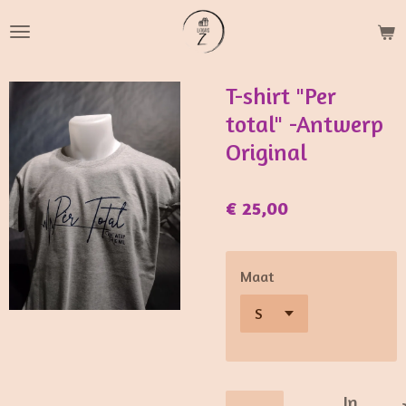
Ga
direct
naar
de
T-shirt "Per
hoofdinhoud
total" -Antwerp
Original
€ 25,00
Maat
In