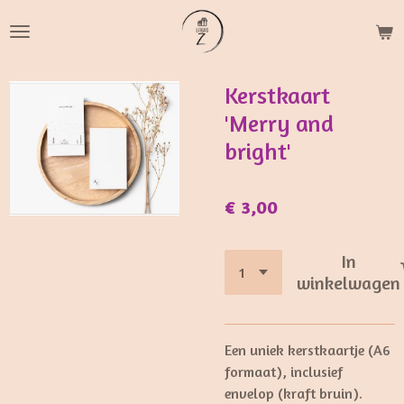
Ga
direct
naar
de
Kerstkaart
hoofdinhoud
'Merry and
bright'
€ 3,00
In
winkelwagen
Een uniek kerstkaartje (A6
formaat), inclusief
envelop (kraft bruin).