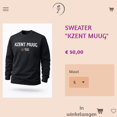
Ga
direct
naar
de
SWEATER
hoofdinhoud
"KZENT MUUG"
€ 50,00
Maat
In
winkelwagen