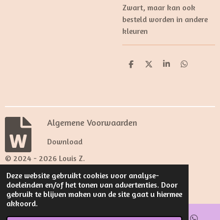
Zwart, maar kan ook
besteld worden in andere
kleuren
D
D
S
D
e
e
h
e
l
e
a
l
e
l
r
e
n
e
n
Algemene Voorwaarden
Download
© 2024 - 2026 Louis Z.
Powered by
JouwWeb
Deze website gebruikt cookies voor analyse-
doeleinden en/of het tonen van advertenties. Door
gebruik te blijven maken van de site gaat u hiermee
akkoord.