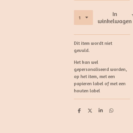
In
winkelwagen
Dit item wordt niet
gevuld.
Het kan wel
gepersonaliseerd worden,
op het item, met een
papieren label of met een
houten label
D
D
S
D
e
e
h
e
l
e
a
l
e
l
r
e
n
e
n