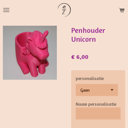
Ga
direct
naar
de
Penhouder
hoofdinhoud
Unicorn
€ 6,00
personalisatie
Naam personalisatie