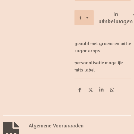
In
winkelwagen
gevuld met groene en witte
sugar drops
personalisatie mogelijk
mits label
D
D
S
D
e
e
h
e
l
e
a
l
e
l
r
e
n
e
n
Algemene Voorwaarden