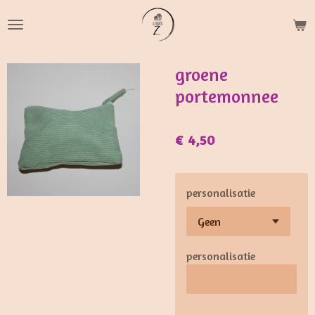
Ga
direct
naar
de
groene
hoofdinhoud
portemonnee
€ 4,50
personalisatie
personalisatie