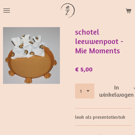
Ga
direct
naar
de
schotel
hoofdinhoud
leeuwenpoot -
Mie Moments
€ 5,00
In
winkelwagen
leuk als presentatiestuk