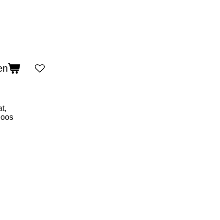
en
at,
doos