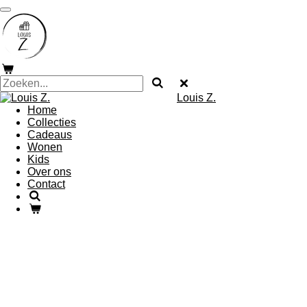
Ga
direct
naar
de
hoofdinhoud
Louis Z.
Home
Collecties
Cadeaus
Wonen
Kids
Over ons
Contact