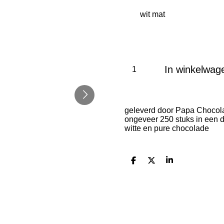
In winkelwag
geleverd door Papa Chocol
ongeveer 250 stuks in een 
witte en pure chocolade
D
D
S
e
e
h
l
e
a
e
l
r
n
e