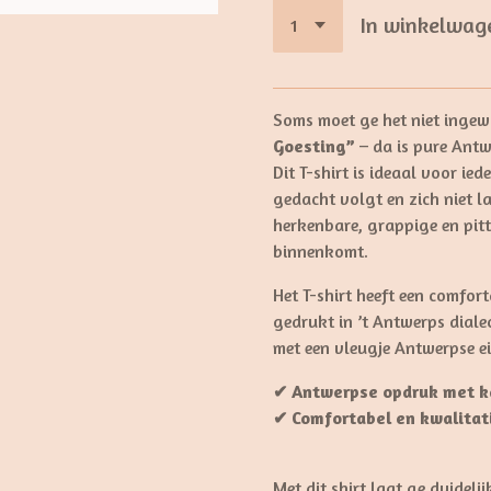
In winkelwag
Soms moet ge het niet inge
Goesting”
– da is pure Antw
Dit T-shirt is ideaal voor ied
gedacht volgt en zich niet 
herkenbare, grappige en pitt
binnenkomt.
Het T-shirt heeft een comfo
gedrukt in ’t Antwerps diale
met een vleugje Antwerpse e
✔ Antwerpse opdruk met k
✔ Comfortabel en kwalitati
Met dit shirt laat ge duidelij