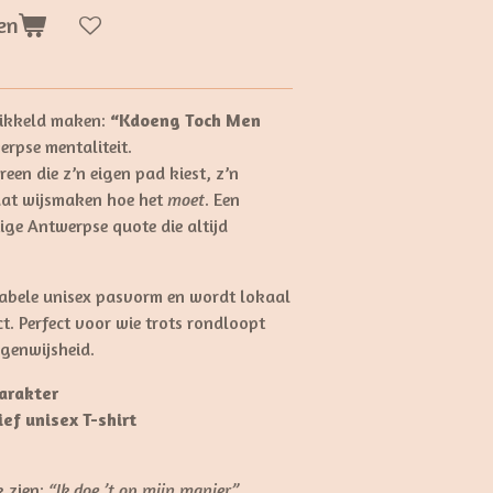
en
wikkeld maken:
“Kdoeng Toch Men
erpse mentaliteit.
ereen die z’n eigen pad kiest, z’n
laat wijsmaken hoe het
moet
. Een
ige Antwerpse quote die altijd
rtabele unisex pasvorm en wordt lokaal
ct. Perfect voor wie trots rondloopt
igenwijsheid.
arakter
ef unisex T-shirt
k zien:
“Ik doe ’t op mijn manier.”