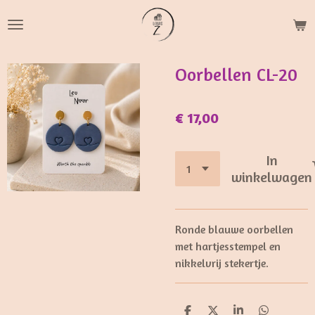
Ga
direct
naar
de
Oorbellen CL-20
hoofdinhoud
€ 17,00
In
winkelwagen
Ronde blauwe oorbellen
met hartjesstempel en
nikkelvrij stekertje.
D
D
S
D