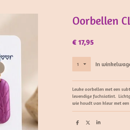
Oorbellen C
€ 17,95
In winkelwag
Leuke oorbellen met een subt
levendige fuchsiatint. Lich
wie houdt van kleur met een 
D
D
S
e
e
h