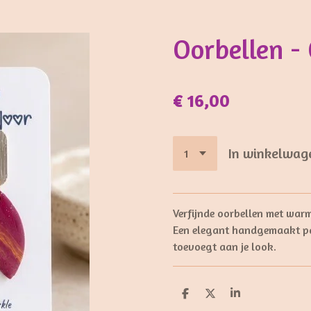
Oorbellen -
€ 16,00
In winkelwag
Verfijnde oorbellen met warm
Een elegant handgemaakt pa
toevoegt aan je look.
D
D
S
e
e
h