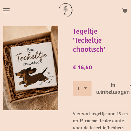
Ga
direct
naar
de
Tegeltje
hoofdinhoud
'Teckeltje
chaotisch'
€ 16,50
In
winkelwagen
Vierkant tegeltje van 15 cm
op 15 cm met leuke quote
voor de teckelliefhebbers.