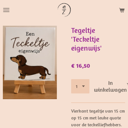
Ga
direct
naar
de
Tegeltje
hoofdinhoud
'Teckeltje
eigenwijs'
€ 16,50
In
winkelwagen
Vierkant tegeltje van 15 cm
op 15 cm met leuke quote
voor de teckelliefhebbers.