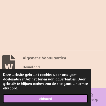
Algemene Voorwaarden
Download
Deze website gebruikt cookies voor analyse-
© 2024 - 2026 Louis Z.
doeleinden en/of het tonen van advertenties. Door
Powered by
JouwWeb
gebruik te blijven maken van de site gaat u hiermee
akkoord.
Akkoord
E-mailadres
Kaart
Facebook
WhatsApp