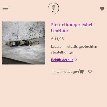
Ga
direct
naar
de
Sleutelhanger kabel -
hoofdinhoud
LeoNoor
€ 11,95
Lederen metallic gevlochten
sleutelhanger.
Bekijk details
In winkelwagen